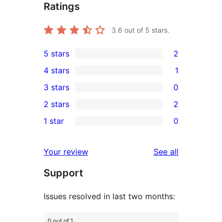
Ratings
3.6
out of 5 stars.
5 stars
2
2
4 stars
1
5-
1
3 stars
0
star
4-
0
2 stars
2
reviews
star
3-
2
1 star
0
review
star
2-
0
reviews
star
1-
reviews
Your review
See all
reviews
star
Support
reviews
Issues resolved in last two months:
0 out of 1