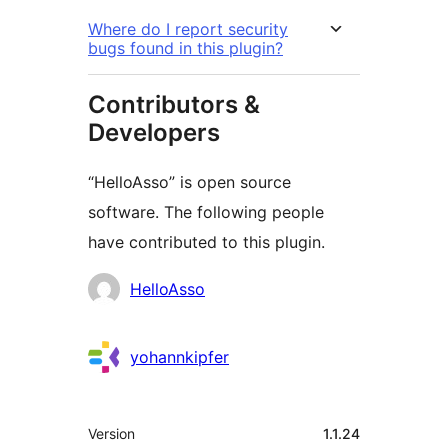
Where do I report security
bugs found in this plugin?
Contributors &
Developers
“HelloAsso” is open source
software. The following people
have contributed to this plugin.
Contributors
HelloAsso
yohannkipfer
Meta
Version
1.1.24