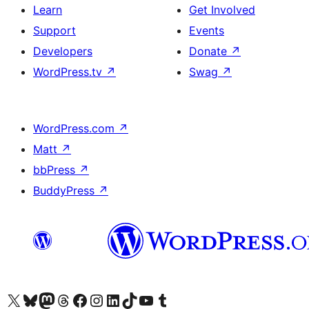
Learn
Get Involved
Support
Events
Developers
Donate
↗
WordPress.tv
↗
Swag
↗
WordPress.com
↗
Matt
↗
bbPress
↗
BuddyPress
↗
Visit our X (formerly Twitter) account
Visit our Bluesky account
Visit our Mastodon account
Visit our Threads account
Visit our Facebook page
Visit our Instagram account
Visit our LinkedIn account
Visit our TikTok account
Visit our YouTube channel
Visit our Tumblr account